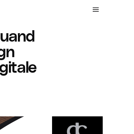
 quand
ign
gitale