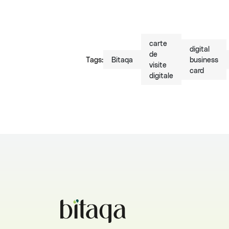
carte
digital
de
Tags:
Bitaqa
business
visite
card
digitale