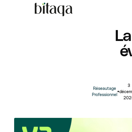
La
é
3
Réseautage
•
décem
Professionnel
202