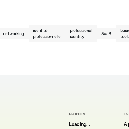
identité
professional
busi
networking
SaaS
professionnelle
identity
tool
PRODUITS
EN
Loading...
A 