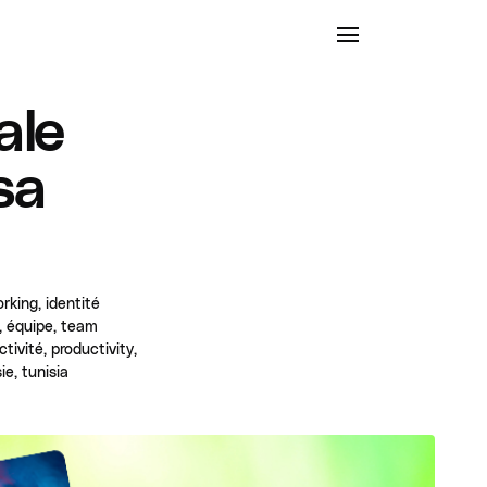
ale
sa
orking, identité
s, équipe, team
ivité, productivity,
ie, tunisia