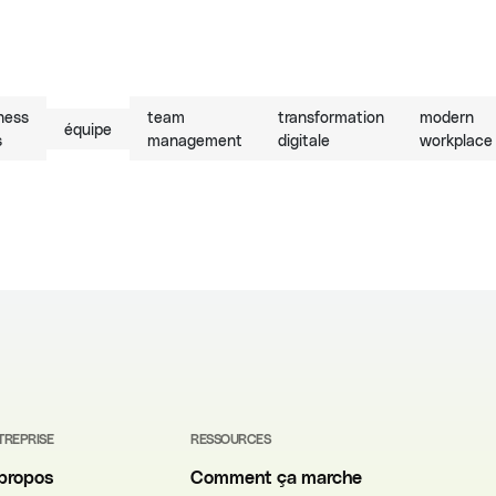
ness
team
transformation
modern
équipe
s
management
digitale
workplace
TREPRISE
RESSOURCES
propos
Comment ça marche